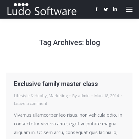
Facebook
Twitter
Linkedin
page
page
page
opens
opens
opens
in
in
in
Tag Archives:
blog
new
new
new
window
window
window
Exclusive family master class
Lifestyle & Hobby
,
Marketing
By
admin
Mart 18, 2014
Leave a comment
Vivamus ullamcorper leo risus, non vehicula odio. In
consectetur viverra ante, eget vulputate magna
aliquam in. Ut sem arcu, consequat quis lacinia id,